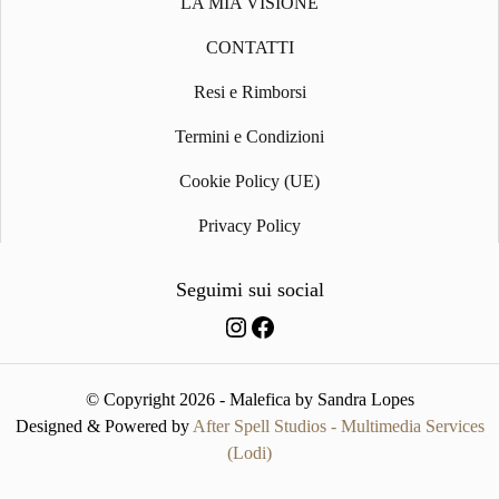
LA MIA VISIONE
COSTUMI
COSTUMI
CONTATTI
EVERGREEN
CAPSULE
COLLECTION
Resi e Rimborsi
Termini e Condizioni
GIFT CARD
TUTTI I
PRODOTTI
Cookie Policy (UE)
Privacy Policy
Seguimi sui social
INSTAGRAM
FACEBOOK
© Copyright 2026 - Malefica by Sandra Lopes
Designed & Powered by
After Spell Studios - Multimedia Services
(Lodi)